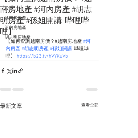
南房地產 #河內房產 #胡志
投資
越南房地產
明房產 #孫姐開講-哔哩哔
河內房地產
哩】
胡志明房地產
【如何查詢越南房價？#越南房地產 
#河
內房產
#胡志明房產
#孫姐開講
-哔哩哔
哩】 
https://b23.tv/hVYKuVb
查看全部
最新文章