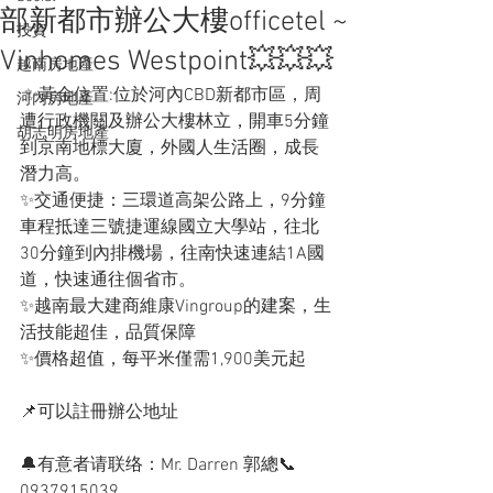
部新都市辦公大樓officetel ~
投資
Vinhomes Westpoint💥💥💥
越南房地產
 ✨黃金位置:位於河內CBD新都市區，周
河內房地產
遭行政機關及辦公大樓林立，開車5分鐘
胡志明房地產
到京南地標大廈，外國人生活圈，成長
潛力高。
✨交通便捷：三環道高架公路上，9分鐘
車程抵達三號捷運線國立大學站，往北
30分鐘到內排機場，往南快速連結1A國
道，快速通往個省市。
✨越南最大建商維康Vingroup的建案，生
活技能超佳，品質保障
✨價格超值，每平米僅需1,900美元起
📌可以註冊辦公地址
🔔有意者请联络：Mr. Darren 郭總📞
0937915039