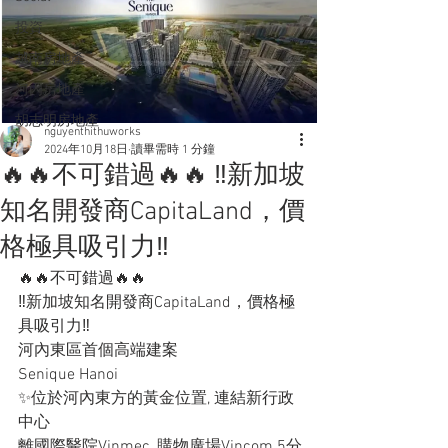
投資
越南房地產
河內房地產
胡志明房地產
nguyenthithuworks
2024年10月18日
讀畢需時 1 分鐘
🔥🔥不可錯過🔥🔥 ‼️新加坡
知名開發商CapitaLand，價
格極具吸引力‼️
🔥🔥不可錯過🔥🔥
‼️新加坡知名開發商CapitaLand，價格極
具吸引力‼️
河內東區首個高端建案
Senique Hanoi
✨位於河內東方的黃金位置, 連結新行政
中心
離國際醫院Vinmec, 購物廣場Vincom 5分