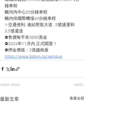
鐘車程
離河內中心20分鐘車程
離內排國際機場40分鐘車程
✨交通便利: 連結聖龍大道 , 5號捷運和
3.5號還道
⛔️售價每平米3000美金
⛔️2024年11月內 正式開賣！
⛔️押金價值：2億越南盾
https://www.bdsvn.co/senique
查看全部
最新文章