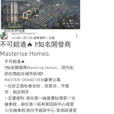
投資
越南房地產
河內房地產
胡志明房地產
nguyenthithuworks
2024年12月23日
讀畢需時 1 分鐘
不可錯過🔥 ‼️知名開發商
Masterise Homes
不可錯過🔥
‼️知名開發商Masterise Homes，現代化
的生態綜合城市區域‼️
MASTERI GRAND VIEW豪華公寓
✨位於正面杜春合街，安富坊，守德
市，胡志明市.
✨交通便利: 前往第一線捷運站僅需17分
鐘車程，前往第一區和第四區中心僅需
30分鐘車程,前往平政區中心-首添區僅需