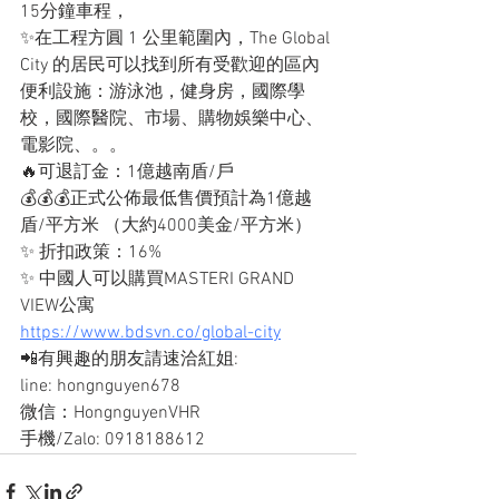
15分鐘車程，
✨在工程方圓 1 公里範圍內，The Global 
City 的居民可以找到所有受歡迎的區內
便利設施：游泳池，健身房，國際學
校，國際醫院、市場、購物娛樂中心、
電影院、。。
🔥可退訂金：1億越南盾/戶
💰💰💰正式公佈最低售價預計為1億越
盾/平方米 （大約4000美金/平方米）
✨ 折扣政策：16%
✨ 中國人可以購買MASTERI GRAND 
VIEW公寓
https://www.bdsvn.co/global-city
📲有興趣的朋友請速洽紅姐: 
line: hongnguyen678
微信：HongnguyenVHR
手機/Zalo: 0918188612