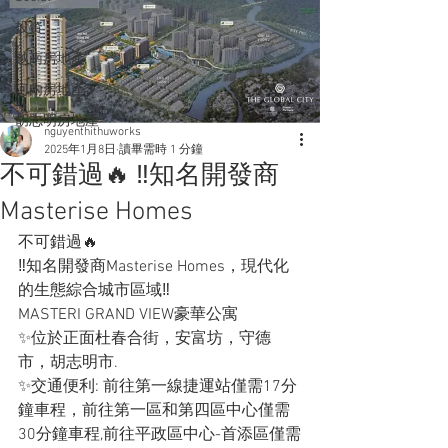
投資
越南房地產
河內房地產
胡志明房地產
nguyenthithuworks
2025年1月8日
讀畢需時 1 分鐘
不可錯過🔥 ‼️知名開發商
Masterise Homes
不可錯過🔥
‼️知名開發商Masterise Homes，現代化
的生態綜合城市區域‼️
MASTERI GRAND VIEW豪華公寓
✨位於正面杜春合街，安富坊，守德
市，胡志明市.
✨交通便利: 前往第一線捷運站僅需17分
鐘車程，前往第一區和第四區中心僅需
30分鐘車程,前往平政區中心-首添區僅需