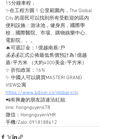
15分鐘車程，
✨在工程方圓 1 公里範圍內，The Global 
City 的居民可以找到所有受歡迎的區內
便利設施：游泳池，健身房，國際學
校，國際醫院、市場、購物娛樂中心、
電影院、。。
🔥可退訂金：1億越南盾/戶
💰💰💰正式公佈最低售價預計為1億越
盾/平方米 （大約4000美金/平方米）
✨ 折扣政策：16%
✨ 中國人可以購買MASTERI GRAND 
VIEW公寓
https://www.bdsvn.co/global-city
📲有興趣的朋友請速洽紅姐: 
line: hongnguyen678
微信：HongnguyenVHR
手機/Zalo: 0918188612