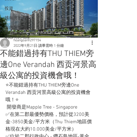
投資
越南房地產
河內房地產
胡志明房地產
hoangoanh297154
2022年9月21日
讀畢需時 1 分鐘
不能錯過持有THU THIEM旁
邊One Verandah 西贡河景高
級公寓的投資機會哦！
⭐️不能錯過持有THU THIEM旁邊One 
Verandah 西贡河景高級公寓的投資機會
哦！⭐️
 開發商是Mapple Tree - Singapore
✅在第二郡最優勢價格，預計從3200美
金-3850美金/平方米（Thu Thiem地區價
格現在大約10.000美金/平方米）
✅位於二郡行政中心 - 鑽石島地區-黃金