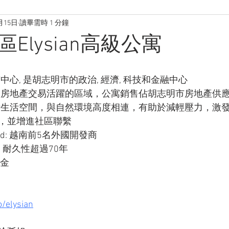
月15日
讀畢需時 1 分鐘
Elysian高級公寓
中心, 是胡志明市的政治, 經濟, 科技和金融中心
一個房地產交易活躍的區域，公寓銷售佔胡志明市房地產供應
設計生活空間，與自然環境高度相連，有助於減輕壓力，激
，並增進社區聯繫
and: 越南前5名外國開發商
 耐久性超過70年
美金
/elysian