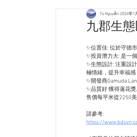
Tú Nguyễn
2024年1
九郡生態區
✨位置佳: 位於守德市
✨投資潛力大: 是
✨生態設計: 注重
極情緒，提升幸福感
✨開發商Gamuda L
✨品質好:獲得蓮花獎,
售價每平米從2250
請參考:
https://www.bdsvn.co