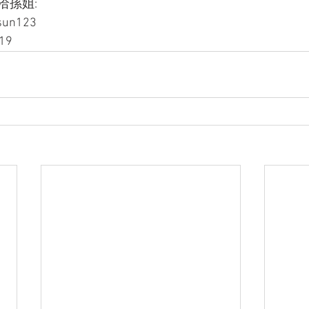
孫姐: 
sun123
19