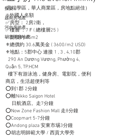
(高端學區，華人商業區，房地點絕佳） 
投資
❇️外國人名額
越南房地產
✅房型： 2房2衛，
河內房地產
✅樓層 ：7Ｆ( 總樓層25 )
胡志明房地產
✅面積約 85m2 
⚜️總價約 30.6萬美金 ( 3600/m2 USD)
⚜️地點：5郡中心 連接 1 , 3 , 4,10郡
  290 An Dương Vương, Phường 4,  
Quận 5, TP.HCM
  樓下有游泳池，健身房、電影院，便利
商店，生活超便利等
⭕️到1郡 2分鐘
⭕️離Nikko Saigon Hotel 
     日航酒店。走7分鐘
⭕️Now Zone Fashion Mall 走8分鐘
⭕️Coopmart 5-7分鐘
⭕️Andong plaza 安東市埸3分鐘
⭕️胡志明師範大學 / 西貢大學旁