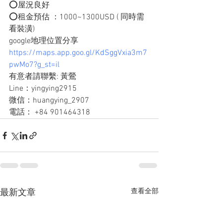
⭕️屋況良好 
⭕️租金預估 ：1000~1300USD ( 同時需
看裝潢)
google地理位置分享
https://maps.app.goo.gl/KdSggVxia3m7
pwMo7?g_st=il
有意者請聯繫: 黃鶯
Line：yingying2915
微信：huangying_2907
電話： +84 901464318
查看全部
最新文章