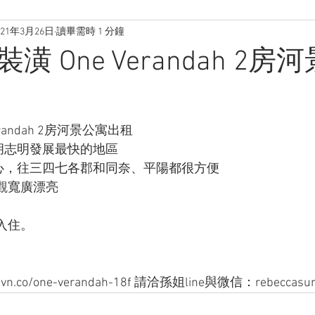
021年3月26日
讀畢需時 1 分鐘
 One Verandah 2房
randah 2房河景公寓出租
，胡志明發展最快的地區
中心，往三四七各郡和同奈、平陽都很方便
觀寬廣漂亮
入住。
svn.co/one-verandah-18f 請洽孫姐line與微信：rebeccasun