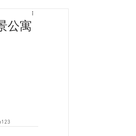
河景公寓
123 