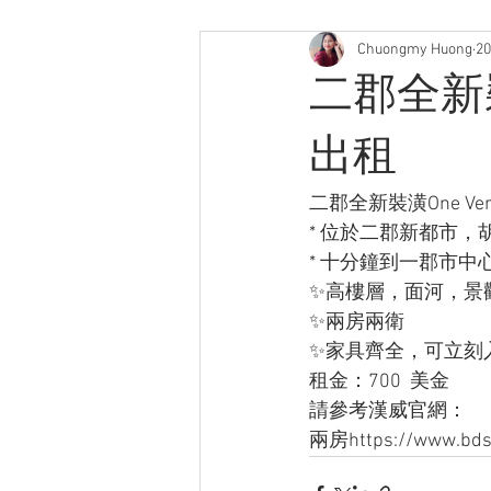
Chuongmy Huong
2
二郡全新裝潢
出租
二郡全新裝潢One Ve
* 位於二郡新都市
* 十分鐘到一郡市
✨高樓層，面河，景
✨兩房兩衛
✨家具齊全，可立刻
租金：700  美金
請參考漢威官網：
兩房https://www.bd