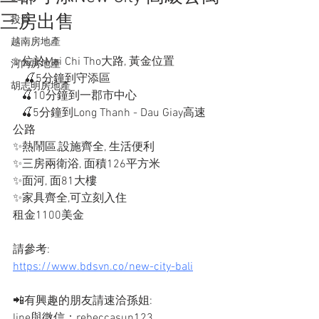
三房出售
投資
越南房地產
✨位於Mai Chi Tho大路, 黃金位置
河內房地產
    🍒5分鐘到守添區
胡志明房地產
   🍒10分鐘到一郡市中心
   🍒5分鐘到Long Thanh - Dau Giay高速
公路
✨熱鬧區,設施齊全, 生活便利
✨三房兩衛浴, 面積126平方米
✨面河, 面81大樓
✨家具齊全,可立刻入住
租金1100美金
請參考:
https://www.bdsvn.co/new-city-bali
📲有興趣的朋友請速洽孫姐: 
line與微信：rebeccasun123