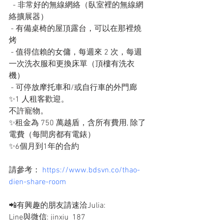
  - 非常好的無線網絡（臥室裡的無線網
絡擴展器）
 - 有備桌椅的屋頂露台，可以在那裡燒
烤
 - 值得信賴的女傭，每週來 2 次，每週
一次洗衣服和更換床單（頂樓有洗衣
機）
 - 可停放摩托車和/或自行車的外門廊
✨1 人租客歡迎。
不許寵物。
✨租金為 750 萬越盾，含所有費用, 除了
電費（每間房都有電錶）
✨6個月到1年的合約
請參考： 
https://www.bdsvn.co/thao-
dien-share-room
📲有興趣的朋友請速洽Julia: 
Line與微信: jinxiu_187