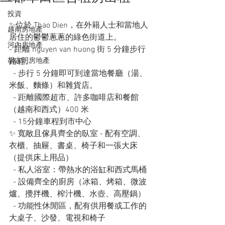
投資
✨位於 Thao Dien，在外籍人士和當地人
越南房地產
居住的鬱鬱蔥蔥的綠色街道上。
河內房地產
- 距離 nguyen van huong 街 5 分鐘步行
胡志明房地產
路程。
  - 步行 5 分鐘即可到達當地餐廳（湯、
米飯、麵條）和雜貨店。  
  - 距離國際超市、許多咖啡店和餐館
（越南和西式）400 米
  - 15分鐘車程到市中心
✨ 寬敞且傢具齊全的臥室 - 配有空調、
衣櫃、抽屜、書桌、椅子和一張大床
（提供床上用品）
  - 私人浴室：帶熱水的浴缸和西式馬桶
  - 設備齊全的廚房（冰箱、烤箱、微波
爐、攪拌機、榨汁機、水壺、高壓鍋）
  - 功能性休閒區，配有供用餐或工作的
大桌子、沙發、電視和椅子