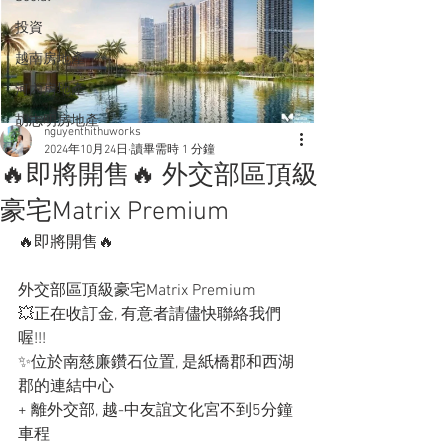
投資
越南房地產
河內房地產
胡志明房地產
nguyenthithuworks
2024年10月24日
讀畢需時 1 分鐘
🔥即將開售🔥 外交部區頂級
豪宅Matrix Premium
🔥即將開售🔥
外交部區頂級豪宅Matrix Premium
💥正在收訂金, 有意者請儘快聯絡我們
喔!!!
✨位於南慈廉鑽石位置, 是紙橋郡和西湖
郡的連結中心
+ 離外交部, 越-中友誼文化宮不到5分鐘
車程