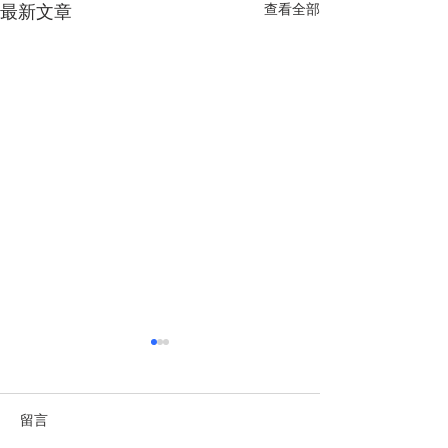
查看全部
最新文章
越南經濟前景獲國際社會
多重因素助推越
廣泛看好
定增長
https://zh.vietnamplus.vn/arti
https://finance.si
留言
cle-post266118.vnp
07-28/detail-