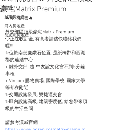
豪宅Matrix Premium
投資
越南房地產
🔥即將開售🔥
河內房地產
外交部區頂級豪宅Matrix Premium
胡志明房地產
💥正在收訂金, 有意者請儘快聯絡我們
喔!!!
✨位於南慈廉鑽石位置, 是紙橋郡和西湖
郡的連結中心
+ 離外交部, 越-中友誼文化宮不到5分鐘
車程
+ Vincom 購物廣場, 國際學校, 國家大學
等都在附近
✨交通設施發展, 雙捷運交會
✨區內設施高級, 建築密度低, 給您帶來頂
級的生活空間
請參考漢威官網：
https://www.bdsvn.co/matrix-premium