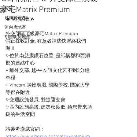
豪宅Matrix Premium
投資
越南房地產
🔥即將開售🔥
河內房地產
外交部區頂級豪宅Matrix Premium
胡志明房地產
💥正在收訂金, 有意者請儘快聯絡我們
喔!!!
✨位於南慈廉鑽石位置, 是紙橋郡和西湖
郡的連結中心
+ 離外交部, 越-中友誼文化宮不到5分鐘
車程
+ Vincom 購物廣場, 國際學校, 國家大學
等都在附近
✨交通設施發展, 雙捷運交會
✨區內設施高級, 建築密度低, 給您帶來頂
級的生活空間
請參考漢威官網：
https://www.bdsvn.co/matrix-premium