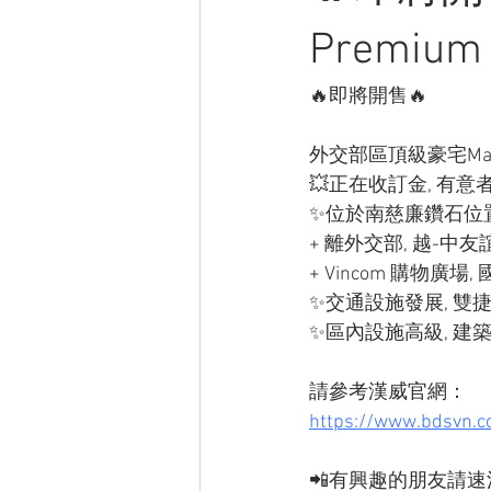
Premium
🔥即將開售🔥
外交部區頂級豪宅Matri
💥正在收訂金, 有意
✨位於南慈廉鑽石位
+ 離外交部, 越-中
+ Vincom 購物廣
✨交通設施發展, 雙
✨區內設施高級, 建
請參考漢威官網：
https://www.bdsvn.c
📲有興趣的朋友請速洽