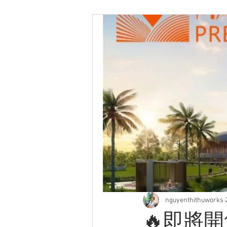
nguyenthithuworks
🔥即將開