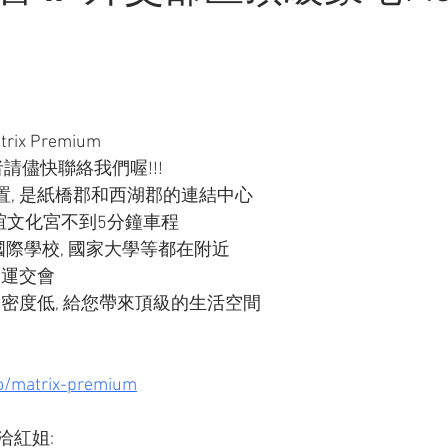
x Premium
者請儘快聯絡我們喔!!!
置, 是紙橋郡和西湖郡的連結中心
友誼文化宮不到5分鐘車程
場, 國際學校, 國家大學等都在附近
捷運交會
築密度低, 給您帶來頂級的生活空間
o/matrix-premium
紅姐: 