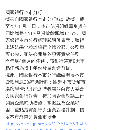
國家銀行本市分行
據來自國家銀行本市分行統計數據，截
至今年8月31日，本市信貸組織籌集資金
同比增長7.41%及貸款餘額增17.5%。國
家銀行本市分行經理武明俊表示，取得
上述結果全賴該銀行全體幹部、公務員
齊心協力和決心開展各項獲責成任務。
今年底4個月的任務，該銀行確定8大重
點任務為接下年份發展創造前提。
據此，國家銀行本市分行繼續開展本市
貸款利息2%輔助計劃；跟進本市貨幣市
場演變情況才能及時參謀並向市人委會
與國家銀行報告；按加強企業對話工作
開展企業輔助措施，掌握並為企業紓
困，重點落實銀行與企業對接計劃；穩
定本市外幣與黃金市場◆
https://cn.sggp.org.vn/%E7%B6%93%E6