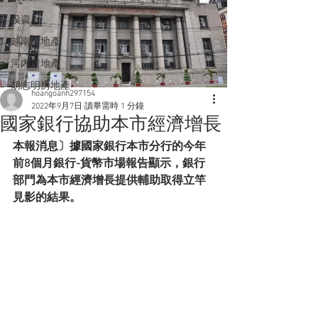
投資
越南房地產
河內房地產
胡志明房地產
hoangoanh297154
2022年9月7日
讀畢需時 1 分鐘
國家銀行協助本市經濟增長
本報消息〕據國家銀行本市分行的今年
前8個月銀行-貨幣市場報告顯示，銀行
部門為本市經濟增長提供輔助取得立竿
見影的結果。