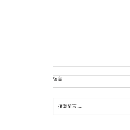
越南品牌房地產市場的長期發
留言
展方向
https://cn.nhandan.vn/article-
post156757.html
撰寫留言......