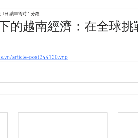
月1日
讀畢需時 1 分鐘
下的越南經濟：在全球挑
us.vn/article-post244130.vnp