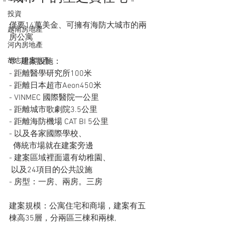
投資
僅要14萬美金、可擁有海防大城市的兩
越南房地產
房公寓
河內房地產
胡志明房地產
🎊  建案設施：
- 距離醫學研究所100米
- 距離日本超市Aeon450米
- VINMEC 國際醫院一公里
- 距離城市歌劇院3.5公里
- 距離海防機場 CAT BI 5公里
- 以及各家國際學校、  
  傳統市場就在建案旁邊
- 建案區域裡面還有幼稚園、
 以及24項目的公共設施
- 房型：一房、兩房。三房
建案規模：公寓住宅和商場，建案有五
棟高35層，分兩區三棟和兩棟,