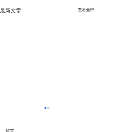
查看全部
最新文章
越南經濟前景獲國際社會
多重因素助推越
廣泛看好
定增長
https://zh.vietnamplus.vn/arti
https://finance.si
留言