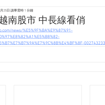
1月25日
讀畢需時 1 分鐘
越南股市 中長線看俏
yahoo.com/news/%E5%9F%BA%E9%87%91-
D%97%E8%82%A1%E5%B8%82-
%B7%E7%B7%9A%E7%9C%8B%E4%BF%8F-002743233.