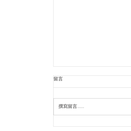
越南品牌房地產市場的長期發
留言
展方向
https://cn.nhandan.vn/article-
post156757.html
撰寫留言......