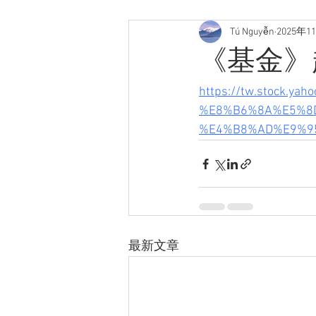
Tú Nguyễn
2025年1
《基金》
https://tw.stock.
%E8%B6%8A%E5%8
%E4%B8%AD%E9%95
最新文章