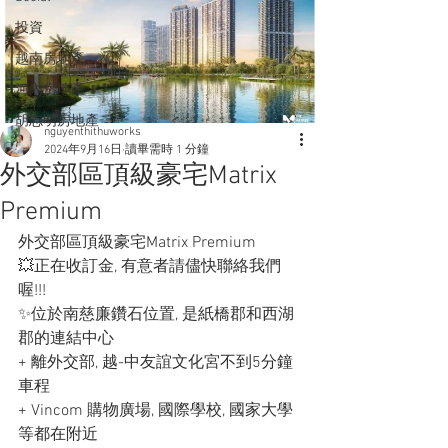
投資
越南房地產
河內房地產
胡志明房地產
nguyenthithuworks
2024年9月16日
讀畢需時 1 分鐘
外交部區頂級豪宅Matrix
Premium
外交部區頂級豪宅Matrix Premium
💥正在收訂金, 有意者請儘快聯絡我們
喔!!!
✨位於南慈廉鑽石位置, 是紙橋郡和西湖
郡的連結中心
+ 離外交部, 越-中友誼文化宮不到5分鐘
車程
+ Vincom 購物廣場, 國際學校, 國家大學
等都在附近