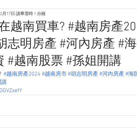
年2月17日
讀畢需時 1 分鐘
越南買車? #越南房產202
#胡志明房產 #河內房產 #
 #越南股票 #孫姐開講
 
#越南房產2024
#越南房市
#胡志明房產
#河內房產
#海
開講
HGGVZxefY