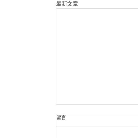
最新文章
越南品牌房地產市場的長期發
留言
展方向
https://cn.nhandan.vn/article-