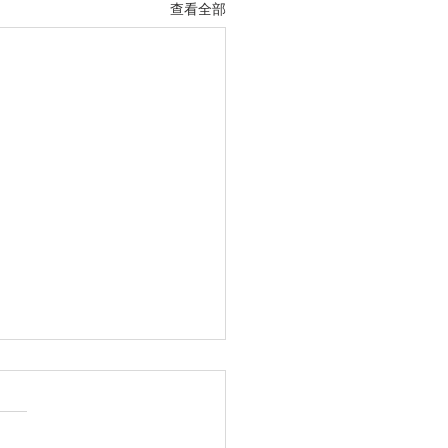
查看全部
因素助推越南經濟穩定增
://finance.sina.cn/2026-07-