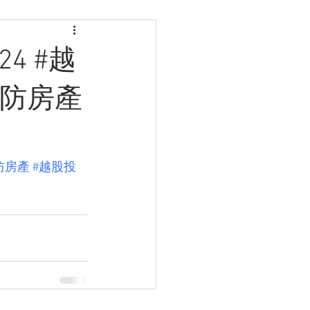
4 #越
海防房產
防房產
#越股投