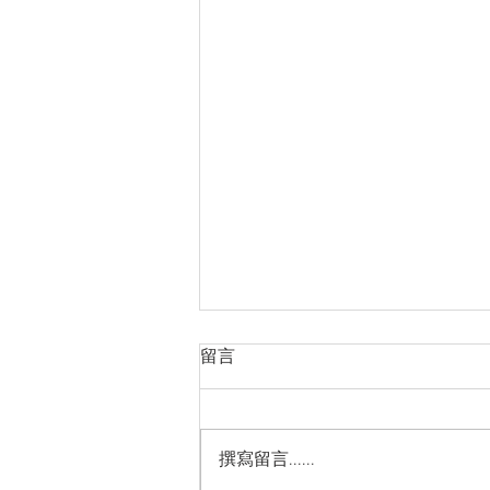
越南品牌房地產市場的長期發
留言
展方向
https://cn.nhandan.vn/article-
post156757.html
撰寫留言......