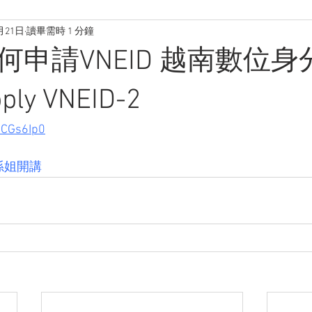
月21日
讀畢需時 1 分鐘
何申請VNEID 越南數位身
ply VNEID-2
5CGs6Ip0
孫姐開講