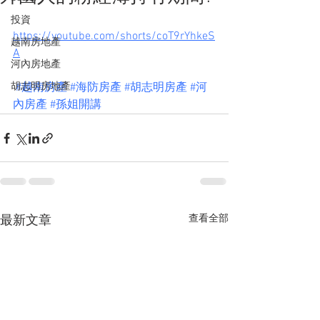
投資
https://youtube.com/shorts/coT9rYhkeS
越南房地產
A
河內房地產
胡志明房地產
#越南房產
#海防房產
#胡志明房產
#河
內房產
#孫姐開講
查看全部
最新文章