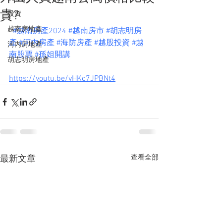
貴?
投資
越南房地產
#越南房產2024
#越南房市
#胡志明房
產
#河內房產
#海防房產
#越股投資
#越
河內房地產
南股票
#孫姐開講
胡志明房地產
https://youtu.be/vHKc7JPBNt4
查看全部
最新文章