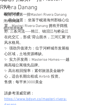
Rivera Danang
投資
越南房地產
岘港河灘第一排Masteri Rivera Danang
✨ 黄金位置： 坐落于岘港海州郡核心位
河內房地產
置，Masteri Rivera Danang 拥有开阔视
胡志明房地產
野; 三条河流——韩江、锦泪江与桥朵江
在此交汇，形成“背山面水，三河汇聚”的
风水格局。 
✨  强劲升值潜力：位于河畔城市发展核
心区域，土地资源稀缺。
✨  实力开发商：Masterise Homes——越
南高端公寓领先品牌。
✨ 高出租回报率：紧邻旅游及金融中
心，适合长期出租或 Airbnb 投资。
售價：每平米3000美金
請參考漢威官網：
https://www.bdsvn.co/masteri-rivera-
danang