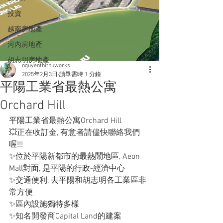
投資
越南房地產
河內房地產
胡志明房地產
nguyenthithuworks
2025年2月3日
讀畢需時 1 分鐘
平陽工業省最熱公寓
Orchard Hill
平陽工業省最熱公寓Orchard Hill
💥正在收訂金, 有意者請儘快聯絡我們
喔!!!
✨位於平陽新都市的最熱鬧地區, Aeon 
Mall對面, 是平陽的行政-經濟中心
✨交通便利, 去平陽和胡志明各工業區非
常方便
✨區內設施獨特多樣
✨知名開發商Capital Land的建案