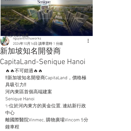
投資
越南房地產
河內房地產
胡志明房地產
nguyenthithuworks
2024年10月16日
讀畢需時 1 分鐘
新加坡知名開發商
CapitaLand-Senique Hanoi
🔥🔥不可錯過🔥🔥
‼️新加坡知名開發商CapitaLand，價格極
具吸引力‼️
河內東區首個高端建案
Senique Hanoi
✨位於河內東方的黃金位置, 連結新行政
中心
離國際醫院Vinmec, 購物廣場Vincom 5分
鐘車程