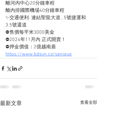
離河內中心20分鐘車程
離內排國際機場40分鐘車程
✨交通便利: 連結聖龍大道 , 5號捷運和
3.5號還道
⛔️售價每平米3000美金
⛔️2024年11月內 正式開賣！
⛔️押金價值：2億越南盾
https://www.bdsvn.co/senique
查看全部
最新文章