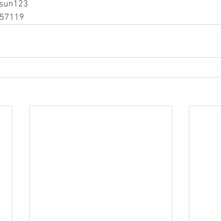
sun123
57119