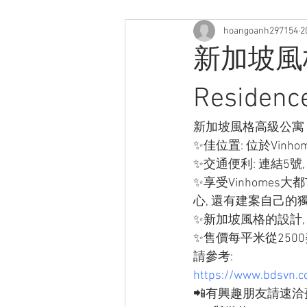
hoangoanh297154
2
新加坡風格
Residenc
新加坡風格高級公寓 The 
✨佳位置: 位於Vinho
✨交通便利: 連結5號, 
✨享受Vinhomes大都市的
心, 還有建案自己的
✨新加坡風格的設計
✨售價每平米從250
請參考:
https://www.bdsvn.c
📲有興趣朋友請速洽