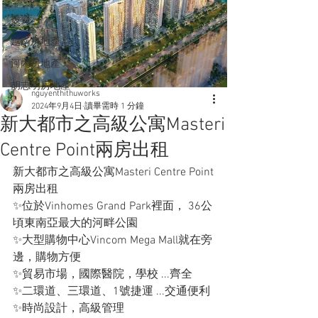
投資
越南房地產
河內房地產
胡志明房地產
nguyenthithuworks
2024年9月4日
讀畢需時 1 分鐘
新大都市之高級公寓Masteri
Centre Point兩房出租
新大都市之高級公寓Masteri Centre Point
兩房出租
✨位於Vinhomes Grand Park裡面， 36公
頃東南亞最大的河畔公園
✨大型購物中心Vincom Mega Mall就在旁
邊，購物方便
✨貿易市場，國際醫院，學校 ...齊全
✨二環道、三環道、1號捷運 ...交通便利
✨時尚設計，高級管理