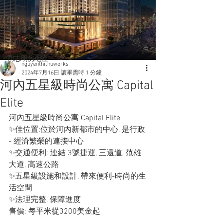
投資
越南房地產
河內房地產
胡志明房地產
nguyenthithuworks
2024年7月16日
讀畢需時 1 分鐘
河內五星級時尚公寓 Capital
Elite
河內五星級時尚公寓 Capital Elite
✨佳位置:位於河內新都市的中心, 是行政 
- 經濟繁榮的連接中心
✨交通便利: 連結 3號捷運, 三還道, 范雄
大道, 高速公路
✨五星級設施和設計, 帶來便利-時尚的生
活空間
✨法理完整, 保障進度
售價: 每平米從3200美金起