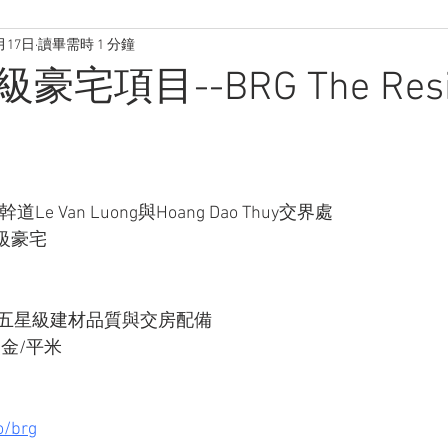
月17日
讀畢需時 1 分鐘
宅項目--BRG The Resi
e Van Luong與Hoang Dao Thuy交界處
級豪宅
，五星級建材品質與交房配備
0美金/平米
o/brg