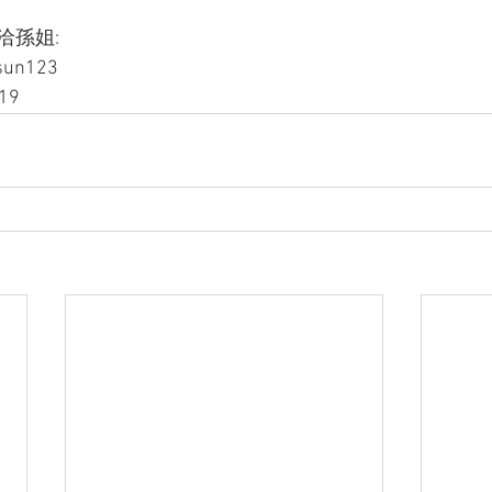
孫姐: 
sun123
19