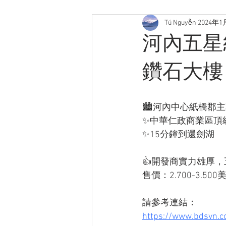
Tú Nguyễn
2024年1
河內五星級豪
鑽石大樓
🏙️河內中心紙橋郡主幹道L
✨中華仁政商業區頂
✨15分鐘到還劍湖
👍開發商實力雄厚
售價：2.700-3.50
請參考連結：
https://www.bdsvn.c