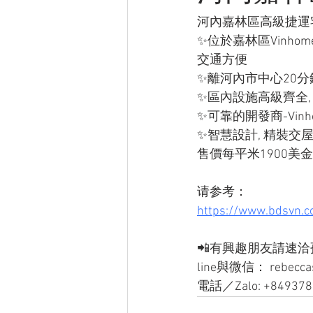
河內嘉林區高級捷運宅Ze
✨位於嘉林區Vinhom
交通方便
✨離河內市中心20分
✨區內設施高級齊全,
✨可靠的開發商-Vinh
✨智慧設計, 精裝交
售價每平米1900美
请参考：
https://www.bdsvn.c
📲有興趣朋友請速洽
line與微信： rebecca
電話／Zalo: +849378