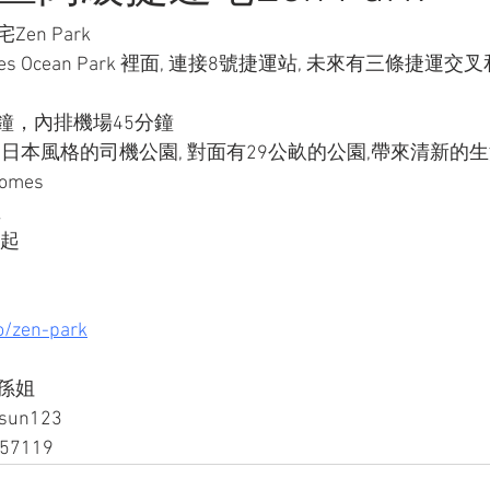
n Park
es Ocean Park 裡面, 連接8號捷運站, 未來有三條捷運
鐘，內排機場45分鐘
 日本風格的司機公園, 對面有29公畝的公園,帶來清新的
omes
屋
金起
o/zen-park
孫姐
sun123
57119