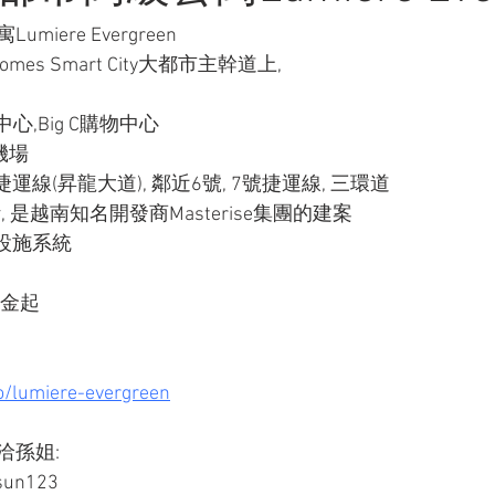
iere Evergreen
mes Smart City大都市主幹道上,
中心,Big C購物中心
機場
運線(昇龍大道), 鄰近6號, 7號捷運線, 三環道
, 是越南知名開發商Masterise集團的建案
設施系統
美金起
o/lumiere-evergreen
孫姐: 
sun123