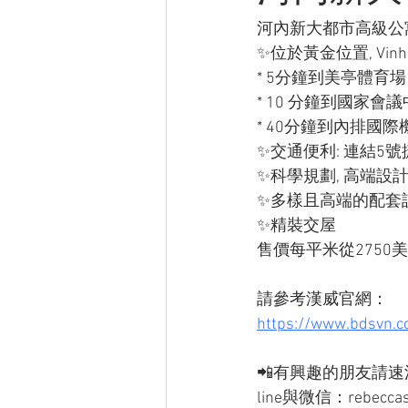
河內新大都市高級公寓Lum
✨位於黃金位置, Vinho
* 5分鐘到美亭體育場
* 10 分鐘到國家會議
* 40分鐘到內排國際
✨交通便利: 連結5號捷
✨科學規劃, 高端設計
✨多樣且高端的配套
✨精裝交屋
售價每平米從2750
請參考漢威官網：
https://www.bdsvn.c
📲有興趣的朋友請速洽
line與微信：rebecca