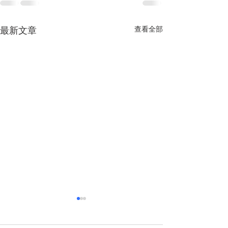
查看全部
最新文章
越南經濟前景獲國際社會
多重因素助推越
廣泛看好
定增長