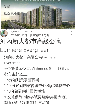
投資
越南房地產
河內房地產
胡志明房地產
nguyenthithuworks
2024年8月20日
讀畢需時 1 分鐘
河內新大都市高級公寓
Lumiere Evergreen
河內新大都市高級公寓Lumiere 
Evergreen
✨位於黃金位置, Vinhomes Smart City大
都市主幹道上,
* 5分鐘到美亭體育場
* 10 分鐘到國家會議中心,Big C購物中心
* 40分鐘到內排國際機場
✨交通便利: 連結5號捷運線(昇龍大道), 
鄰近6號, 7號捷運線, 三環道