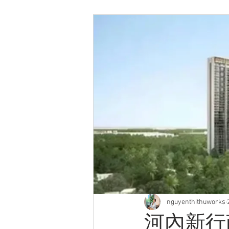
nguyenthithuworks
河內新行