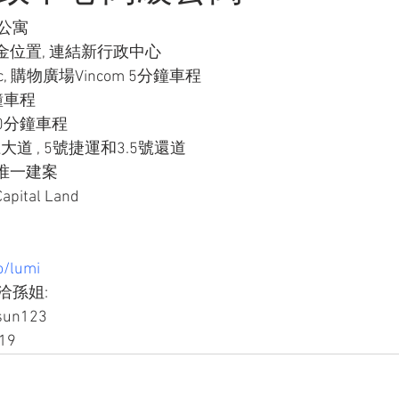
公寓
位置, 連結新行政中心
nmec, 購物廣場Vincom 5分鐘車程
分鐘車程
場40分鐘車程
大道 , 5號捷運和3.5號還道
唯一建案
tal Land
o/lumi
孫姐: 
sun123
19