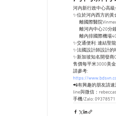
河內新行政中心高級
✨位於河內西方的黃金
      離國際醫院Vi
      離河內中心20
      離內排國際機
✨交通便利: 連結聖龍
✨法國設計師設計的
✨新加坡知名開發商Capi
售價每平米3000美金
請參考:
https://www.bdsvn.c
📲有興趣的朋友請速洽
line與微信：rebecca
手機/Zalo: 09378571