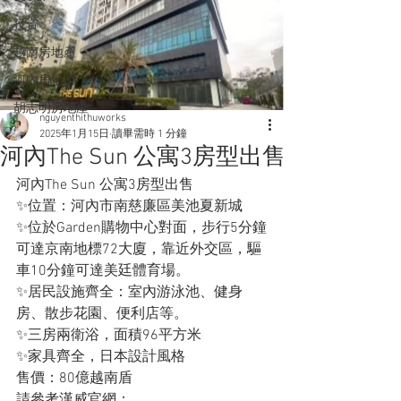
投資
越南房地產
河內房地產
胡志明房地產
nguyenthithuworks
2025年1月15日
讀畢需時 1 分鐘
河內The Sun 公寓3房型出售
河內The Sun 公寓3房型出售
✨位置：河內市南慈廉區美池夏新城
✨位於Garden購物中心對面，步行5分鐘
可達京南地標72大廈，靠近外交區，驅
車10分鐘可達美廷體育場。
✨居民設施齊全：室內游泳池、健身
房、散步花園、便利店等。
✨三房兩衛浴，面積96平方米
✨家具齊全，日本設計風格
售價：80億越南盾
請參考漢威官網：