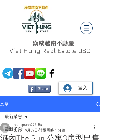
漢威越南不動產
Viet Hung
Real Estate JSC
登入
Share
文章
最新消息
hoangoanh297154
最新消息
2025年9月29日
讀畢需時 1 分鐘
河內The Sun 公寓3房型出售
Social