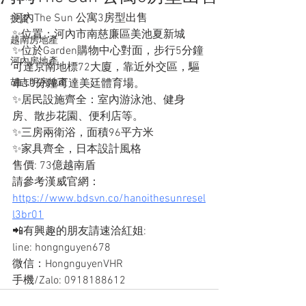
河內The Sun 公寓3房型出售
投資
✨位置：河內市南慈廉區美池夏新城
越南房地產
✨位於Garden購物中心對面，步行5分鐘
河內房地產
可達京南地標72大廈，靠近外交區，驅
胡志明房地產
車10分鐘可達美廷體育場。
✨居民設施齊全：室內游泳池、健身
房、散步花園、便利店等。
✨三房兩衛浴，面積96平方米
✨家具齊全，日本設計風格
售價: 73億越南盾
請參考漢威官網：
https://www.bdsvn.co/hanoithesunresel
l3br01
📲有興趣的朋友請速洽紅姐: 
line: hongnguyen678
微信：HongnguyenVHR
手機/Zalo: 0918188612