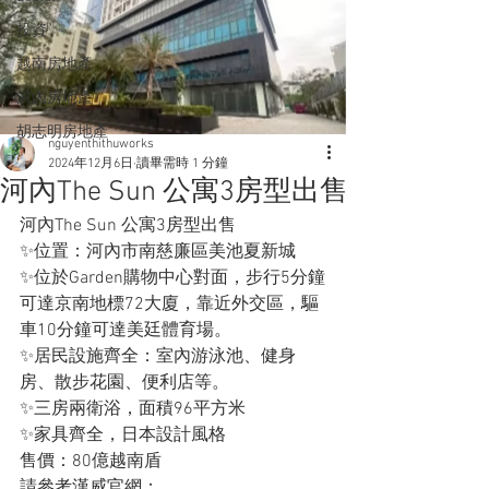
投資
越南房地產
河內房地產
胡志明房地產
nguyenthithuworks
2024年12月6日
讀畢需時 1 分鐘
河內The Sun 公寓3房型出售
河內The Sun 公寓3房型出售
✨位置：河內市南慈廉區美池夏新城
✨位於Garden購物中心對面，步行5分鐘
可達京南地標72大廈，靠近外交區，驅
車10分鐘可達美廷體育場。
✨居民設施齊全：室內游泳池、健身
房、散步花園、便利店等。
✨三房兩衛浴，面積96平方米
✨家具齊全，日本設計風格
售價：80億越南盾
請參考漢威官網：