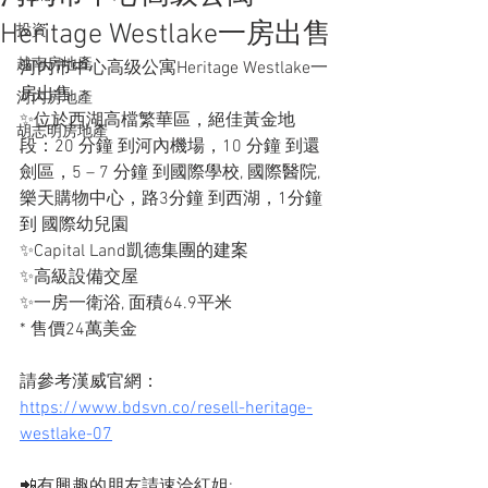
Heritage Westlake一房出售
投資
越南房地產
河内市中心高级公寓Heritage Westlake一
房出售
河內房地產
✨位於西湖高檔繁華區，絕佳黃金地
胡志明房地產
段：20 分鐘 到河內機場，10 分鐘 到還
劍區，5 – 7 分鐘 到國際學校, 國際醫院, 
樂天購物中心，路3分鐘 到西湖，1分鐘
到 國際幼兒園
✨Capital Land凱德集團的建案
✨高級設備交屋
✨一房一衛浴, 面積64.9平米
* 售價24萬美金
請參考漢威官網：
https://www.bdsvn.co/resell-heritage-
westlake-07
📲有興趣的朋友請速洽紅姐: 