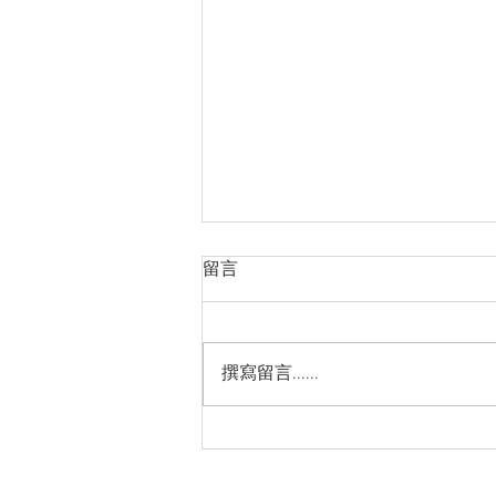
越南品牌房地產市場的長期發
留言
展方向
https://cn.nhandan.vn/article-
post156757.html
撰寫留言......