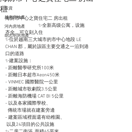
租
投資
越南房地產
海防市中心之寶住宅二 房出租                  
                            ✨全新高级公寓，设施
河內房地產
齐全，可立刻入住
胡志明房地產
✨位於越南三大城市的市中心地段 LE 
CHAN 郡，屬於該區主要交通之一沿到港
口的道路
✨建案設施：
- 距離醫學研究所100米
- 距離日本超市Aeon450米
- VINMEC 國際醫院一公里
- 距離城市歌劇院3.5公里
- 距離海防機場 CAT BI 5公里
- 以及各家國際學校、  
  傳統市場就在建案旁邊
- 建案區域裡面還有幼稚園、
 以及24項目的公共設施
✨二房二衛浴, 面積65平米