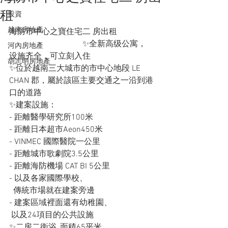
租
投資
越南房地產
海防市中心之寶住宅二 房出租                  
                                    ✨全新高级公寓，
河內房地產
设施齐全，可立刻入住
胡志明房地產
✨位於越南三大城市的市中心地段 LE 
CHAN 郡，屬於該區主要交通之一沿到港
口的道路
✨建案設施：
- 距離醫學研究所100米
- 距離日本超市Aeon450米
- VINMEC 國際醫院一公里
- 距離城市歌劇院3.5公里
- 距離海防機場 CAT BI 5公里
- 以及各家國際學校、  
  傳統市場就在建案旁邊
- 建案區域裡面還有幼稚園、
 以及24項目的公共設施
✨二房二衛浴, 面積65平米