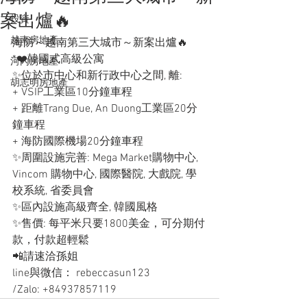
案出爐🔥
投資
越南房地產
海防～越南第三大城市～新案出爐🔥
*❤️韓國式高級公寓
河內房地產
✨位於市中心和新行政中心之間, 離:
胡志明房地產
+ VSIP工業區10分鐘車程
+ 距離Trang Due, An Duong工業區20分
鐘車程
+ 海防國際機場20分鐘車程
✨周圍設施完善: Mega Market購物中心, 
Vincom 購物中心, 國際醫院, 大戲院, 學
校系統, 省委員會
✨區內設施高級齊全, 韓國風格
✨售價: 每平米只要1800美金，可分期付
款，付款超輕鬆
📲請速洽孫姐
line與微信： rebeccasun123
/Zalo: +84937857119