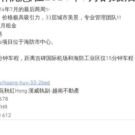
24年7月的最后两周✨
，价格极具吸引力，33层城市美景，专业管理团队!!!
个月租金
惠
mmerce项目位于海防市中心。
0分钟车程，距离吉碑国际机场和海防工业区仅15分钟车程
o/hoang-huy-33-2bed
阮秋紅Hong 漢威執副-越南不動產
n678
VHR
 612