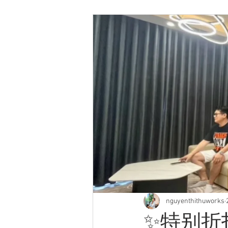
nguyenthithuworks
✨特别折