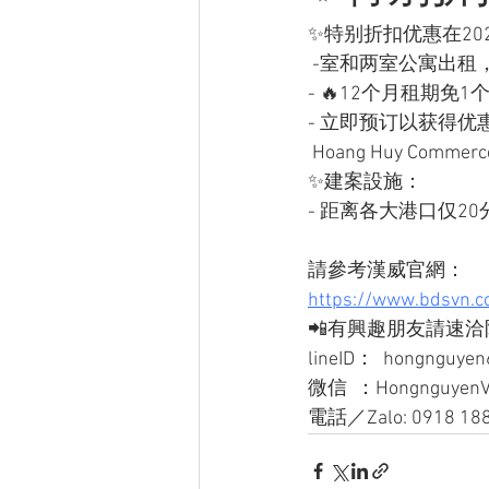
✨特别折扣优惠在20
 -室和两室公寓出租
- 🔥12个月租期免1
- 立即预订以获得优
 Hoang Huy Co
✨建案設施：
- 距离各大港口仅2
請參考漢威官網：
https://www.bdsvn.c
📲有興趣朋友請速洽
lineID：  hongnguye
微信  ：Hongnguyen
電話／Zalo: 0918 188