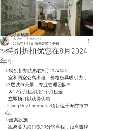
投資
越南房地產
河內房地產
胡志明房地產
nguyenthithuworks
2024年8月7日
讀畢需時 1 分鐘
✨特别折扣优惠在8月2024
年✨
✨特别折扣优惠在8月2024年✨
 -室和两室公寓出租，价格极具吸引力，
33层城市美景，专业管理团队!!!
- 🔥12个月租期免1个月租金
- 立即预订以获得优惠
 Hoang Huy Commerce项目位于海防市中
心。
✨建案設施：
- 距离各大港口仅20分钟车程，距离吉碑