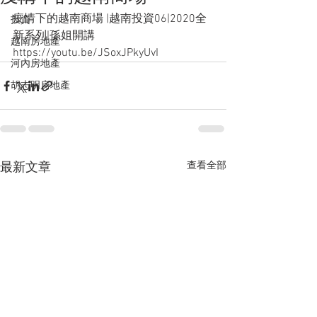
疫情下的越南商場 |越南投資06|2020全
投資
新系列|孫姐開講 
越南房地產
https://youtu.be/JSoxJPkyUvI
河內房地產
胡志明房地產
查看全部
最新文章