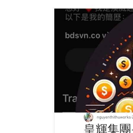
nguyenthithuworks
皇輝集團