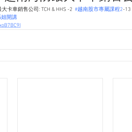
銷售公司: TCH & HHS -2  
#越南股市專屬課程2
-13 
孫姐開講
QxoB7BC9I