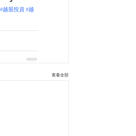
#越股投資
#越
查看全部