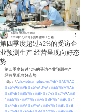
投資
越南房地產
河內房地產
胡志明房地產
nguyenthithuworks
2024年10月21日
讀畢需時 1 分鐘
第四季度超过42%的受访企
业预测生产 经营呈现向好态
势
第四季度超过42%的受访企业预测生产 
经营呈现向好态势
https://
zh.vietnamplus.vn/%E7%AC%AC
%E5%9B%9B%E5%AD%A3%E5%BA%A6
%E8%B6%85%E8%BF%8742%E7%9A%8
4%E5%8F%97%E8%AE%BF%E4%BC%81
%E4%B8%9A%E9%A2%84%E6%B5%8B
%E7%94%9F%E4%BA%A7%E7%BB%8F