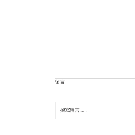
越南品牌房地產市場的長期發
留言
展方向
https://cn.nhandan.vn/article-
post156757.html
撰寫留言......