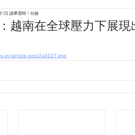
月7日
讀畢需時 1 分鐘
：越南在全球壓力下展現
us.vn/article-post246027.vnp