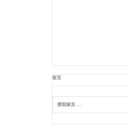
越南品牌房地產市場的長期發
留言
展方向
https://cn.nhandan.vn/article-
post156757.html
撰寫留言......